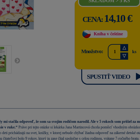
SKLADOM > 5 KS
14,10 €
CENA:
Kniha v češtine
Množstvo:
ks
SPUSTIŤ VIDEO
y mi stačila odpoveď, že som sa svojim rodičom narodil. Ale v 5 rokoch som prišiel za
ie v ruke.“
Práve pri tejto otázke si lekárka Jana Martincová chcela pomôcť vhodným obrázko
deti prichádzajú na svet, knižky, v ktorej nebude chýbať žiadna odpoveď na zákerné detské ot
u čitateľovi bolo 9 rokov, ktorý ju zase čítal spoločne s celou rodinou, vrátane 7-ročného brat