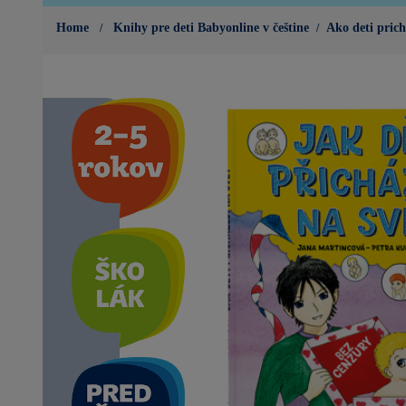
Home
Knihy pre deti Babyonline v češtine
Ako deti prich
A
k
o
d
e
t
i
p
r
i
c
h
á
d
z
a
j
ú
n
a
s