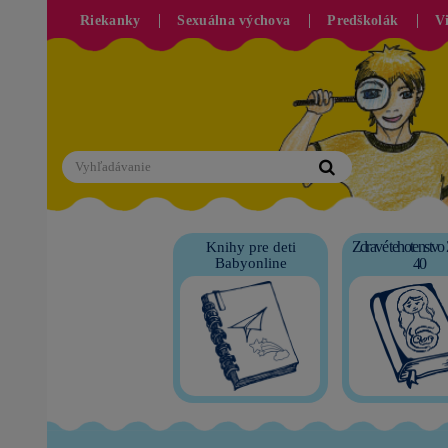
Riekanky
Sexuálna výchova
Predškolák
V
Zdravé tehotenstvo
Knihy pre deti
Babyonline
40