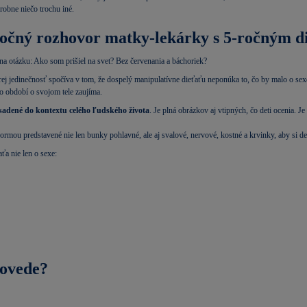
robne niečo trochu iné.
utočný rozhovor matky-lekárky s 5-ročným 
na otázku: Ako som prišiel na svet? Bez červenania a báchoriek?
ej jedinečnosť spočíva v tom, že dospelý manipulatívne dieťaťu neponúka to, čo by malo o sex
to období o svojom tele zaujíma.
asadené do kontextu celého ľudského života
. Je plná obrázkov aj vtipných, čo deti ocenia. Je 
ormou predstavené nie len bunky pohlavné, ale aj svalové, nervové, kostné a krvinky, aby si det
ťa nie len o sexe:
povede?