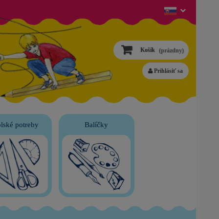
Košík
(prázdny)
Prihlásiť sa
lské potreby
Balíčky