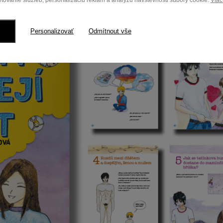
tovanie služieb, personalizáciu reklám a analýzu návštevnosti súbory cookie.
Viac
Personalizovať
Odmítnout vše