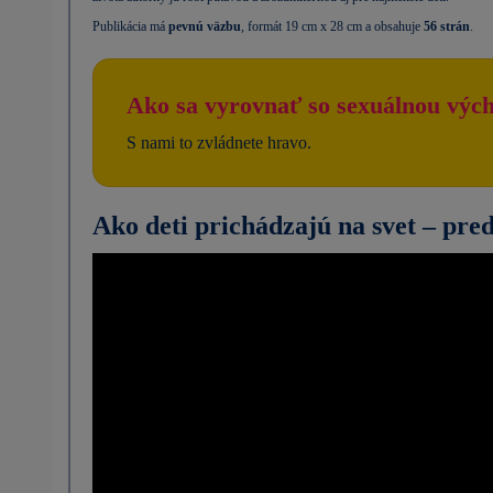
Publikácia má
pevnú väzbu
, formát 19 cm x 28 cm a obsahuje
56 strán
.
Ako sa vyrovnať so sexuálnou vých
S nami to zvládnete hravo.
Ako deti prichádzajú na svet – pred