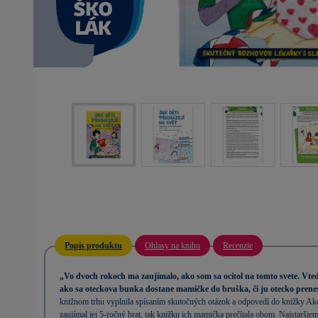
v
e
t
Popis produktu
Ohlasy na knihu
Recenzie
„Vo dvoch rokoch ma zaujímalo, ako som sa ocitol na tomto svete. Vted
ako sa oteckova bunka dostane mamičke do bruška, či ju otecko prenes
knižnom trhu vyplnila spísaním skutočných otázok a odpovedí do knižky Ako 
zaujímal jej 5-ročný brat, tak knižku ich mamička prečítala obom. Najstaršiem