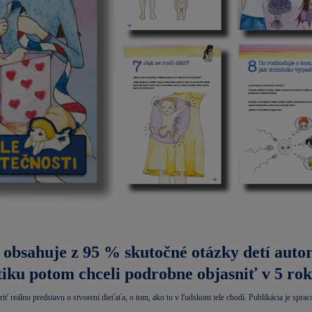
 obsahuje z 95 % skutočné otázky detí autor
tiku potom chceli podrobne objasniť v 5 ro
iť reálnu predstavu o stvorení dieťaťa, o tom, ako to v ľudskom tele chodí. Publikácia je spr