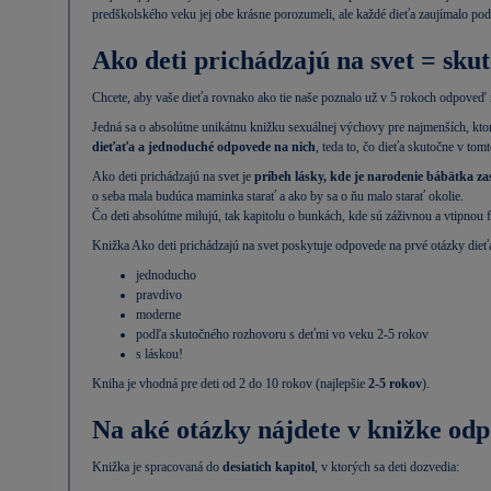
predškolského veku jej obe krásne porozumeli, ale každé dieťa zaujímalo pod
Ako deti prichádzajú na svet = sk
Chcete, aby vaše dieťa rovnako ako tie naše poznalo už v 5 rokoch odpoveď 
Jedná sa o absolútne unikátnu knižku sexuálnej výchovy pre najmenších, ktor
dieťaťa a jednoduché odpovede na nich
, teda to, čo dieťa skutočne v tom
Ako deti prichádzajú na svet je
príbeh lásky, kde je narodenie bábätka z
o seba mala budúca maminka starať a ako by sa o ňu malo starať okolie.
Čo deti absolútne milujú, tak kapitolu o bunkách, kde sú záživnou a vtipnou f
Knižka Ako deti prichádzajú na svet poskytuje odpovede na prvé otázky dieťa
jednoducho
pravdivo
moderne
podľa skutočného rozhovoru s deťmi vo veku 2-5 rokov
s láskou!
Kniha je vhodná pre deti od 2 do 10 rokov (najlepšie
2-5 rokov
).
Na aké otázky nájdete v knižke od
Knižka je spracovaná do
desiatich kapitol
, v ktorých sa deti dozvedia: