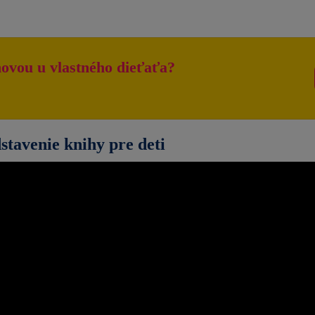
ovou u vlastného dieťaťa?
stavenie knihy pre deti