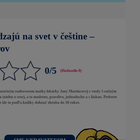
zajú na svet v češtine –
rov
0/5
(Hodnotilo
0
)
skutočným rozhovorom matky-lekárky Jany Martincovej s vtedy 5-ročným
(nielen o sexe), a to moderne, pravdivo, jednoducho a s láskou. Preberte
le ide to podľa knižky dohnať zhruba do 10 rokov.