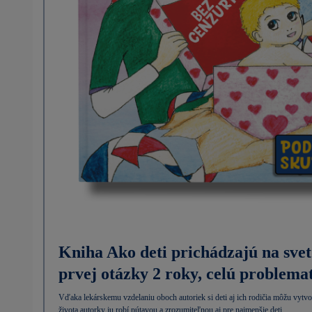
Kniha Ako deti prichádzajú na svet
prvej otázky 2 roky, celú problema
Vďaka lekárskemu vzdelaniu oboch autoriek si deti aj ich rodičia môžu vytvor
života autorky ju robí pútavou a zrozumiteľnou aj pre najmenšie deti.