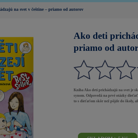
ádzajú na svet v češtine – priamo od autorov
Ako deti prichád
priamo od auto
Kniha Ako deti prichádzajú na svet je 
synom. Odpovedá na prvé otázky dieťaťa 
to s dieťaťom skôr než pôjde do školy, a