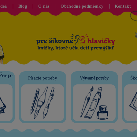
ideá
Blog
O nás
Obchodné podmienky
Kontakt
 Žena po
Písacie potreby
Výtvarné potreby
Ško