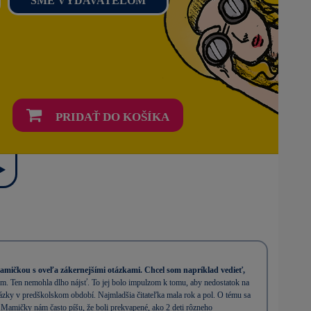
SME VYDAVATEĽOM
PRIDAŤ DO KOŠÍKA
 mamičkou s oveľa zákernejšími otázkami. Chcel som napríklad vedieť,
m. Ten nemohla dlho nájsť. To jej bolo impulzom k tomu, aby nedostatok na
ázky v predškolskom období. Najmladšia čitateľka mala rok a pol. O tému sa
a. Mamičky nám často píšu, že boli prekvapené, ako 2 deti rôzneho