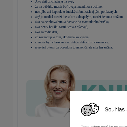
Ako deti prichádzajú na svet,
že na bábätko musia byť dvaja: maminka a ocinko,
nechýba ani kapitola o ľudských bunkách aj tých pohlavných,
aký je rozdiel medzi dieťaťom a dospelým, medzi ženou a mužom,
ako sa ocinkova bunka dostane do maminkinho bruška,
ako deti v brušku rastú, jedia a dýchajú,
ako sa rodia deti,
čo rozhoduje o tom, ako bábätko vyzerá,
či môže byť v brušku viac detí, o deťoch zo skúmavky,
a taktiež o tom, že pôrodom to nekončí, ale ešte len začína.
Souhlas 