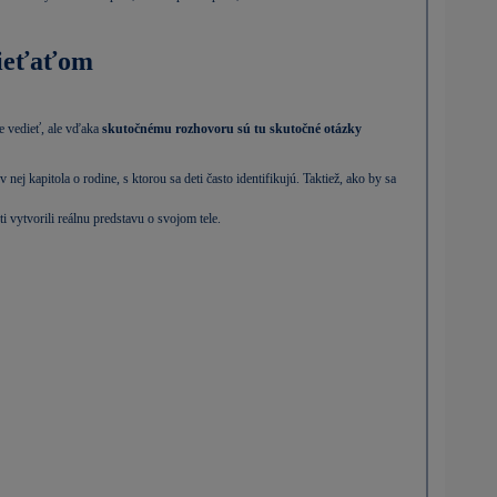
dieťaťom
e vedieť, ale vďaka
skutočnému rozhovoru sú tu skutočné otázky
v nej kapitola o rodine, s ktorou sa deti často identifikujú. Taktiež, ako by sa
i vytvorili reálnu predstavu o svojom tele.