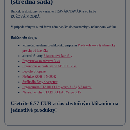
(stredná sada)
Balíček je dostupný vo variante PRAVÁK/ĽAVÁK a vo farbe
RUŽOVÁ/MODRÁ.
V prípade záujmu o inú farbu nám napíšte do poznámky v nákupnom košíku.
Balíček obsahuje:
jedinečnú ucelenú predškolskú prípravu
Predškolákove týždenníčky
pre chytré hlavičky
abecedné karty
Písmenkové kartičky
Ergceruzka so zárezmi 3 ks
Ergonomické pastelky STABILO 12 ks
Lepidlo Snopake
Nožnice KOH-I-NOOR
Strúhadlo Easy sharpener
Ergoceruzka STABILO Easyergo 3.15 (5-7 rokov)
Náhradné tuhy STABILO EASYergo 3.15
Ušetríte 6,77 EUR a čas zbytočným klikaním na
jednotlivé produkty!