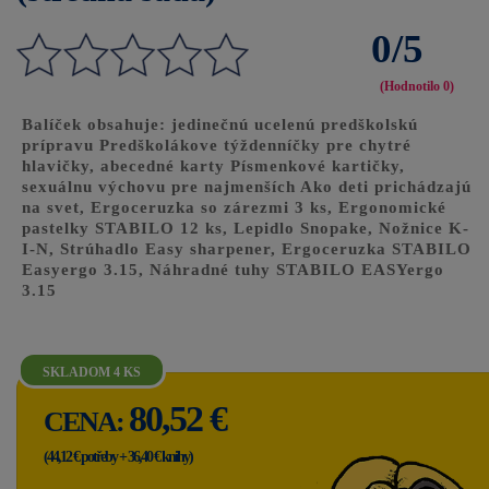
0/5
(Hodnotilo
0
)
Balíček obsahuje: jedinečnú ucelenú predškolskú
prípravu Predškolákove týždenníčky pre chytré
hlavičky, abecedné karty Písmenkové kartičky,
sexuálnu výchovu pre najmenších Ako deti prichádzajú
na svet, Ergoceruzka so zárezmi 3 ks, Ergonomické
pastelky STABILO 12 ks, Lepidlo Snopake, Nožnice K-
I-N, Strúhadlo Easy sharpener, Ergoceruzka STABILO
Easyergo 3.15, Náhradné tuhy STABILO EASYergo
3.15
SKLADOM 4 KS
80,52 €
CENA:
(44,12 € potřeby + 36,40 € knihy)