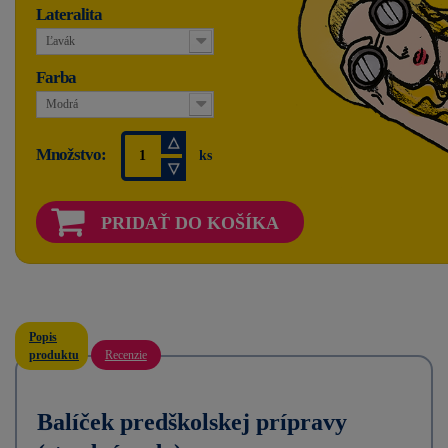
Lateralita
Ľavák
Farba
Modrá
Množstvo:
ks
PRIDAŤ DO KOŠÍKA
Popis
produktu
Recenzie
Balíček predškolskej prípravy