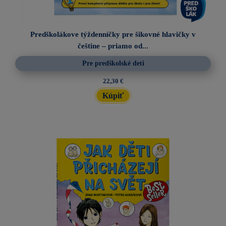
Predškolákove týždenníčky pre šikovné hlavičky v
češtine – priamo od...
Pre predškolské deti
22,30 €
Kúpiť